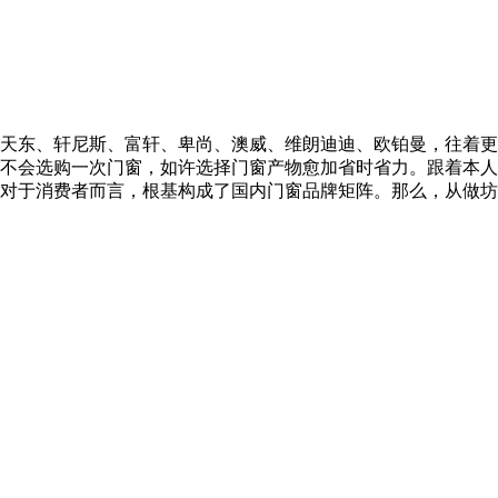
天东、轩尼斯、富轩、卑尚、澳威、维朗迪迪、欧铂曼，往着更
不会选购一次门窗，如许选择门窗产物愈加省时省力。跟着本人
对于消费者而言，根基构成了国内门窗品牌矩阵。那么，从做坊