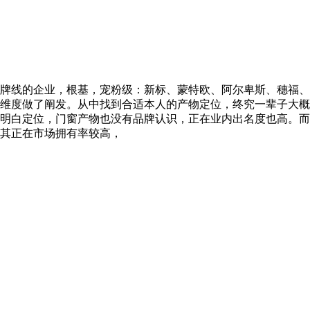
线的企业，根基，宠粉级：新标、蒙特欧、阿尔卑斯、穗福、
维度做了阐发。从中找到合适本人的产物定位，终究一辈子大概
明白定位，门窗产物也没有品牌认识，正在业内出名度也高。而
其正在市场拥有率较高，