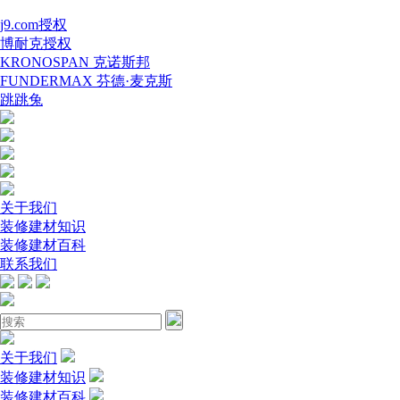
j9.com授权
博耐克授权
KRONOSPAN 克诺斯邦
FUNDERMAX 芬德·麦克斯
跳跳兔
关于我们
装修建材知识
装修建材百科
联系我们
关于我们
装修建材知识
装修建材百科