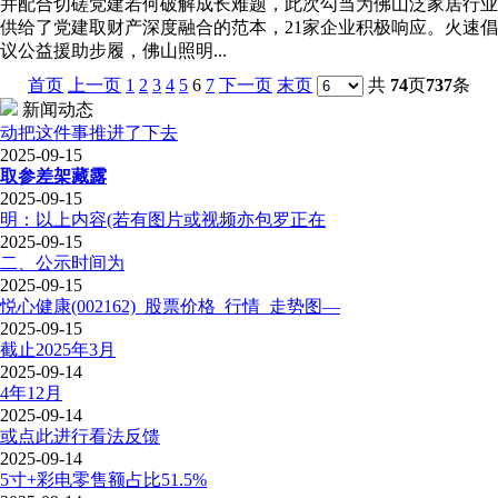
并配合切磋党建若何破解成长难题，此次勾当为佛山泛家居行业
供给了党建取财产深度融合的范本，21家企业积极响应。火速倡
议公益援助步履，佛山照明...
首页
上一页
1
2
3
4
5
6
7
下一页
末页
共
74
页
737
条
新闻动态
动把这件事推进了下去
2025-09-15
取参差架藏露
2025-09-15
明：以上内容(若有图片或视频亦包罗正在
2025-09-15
二、公示时间为
2025-09-15
悦心健康(002162)_股票价格_行情_走势图—
2025-09-15
截止2025年3月
2025-09-14
4年12月
2025-09-14
或点此进行看法反馈
2025-09-14
5寸+彩电零售额占比51.5%