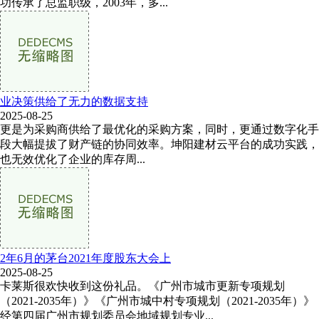
功传承了总监职级，2003年，多...
业决策供给了无力的数据支持
2025-08-25
更是为采购商供给了最优化的采购方案，同时，更通过数字化手
段大幅提拔了财产链的协同效率。坤阳建材云平台的成功实践，
也无效优化了企业的库存周...
2年6月的茅台2021年度股东大会上
2025-08-25
卡莱斯很欢快收到这份礼品。《广州市城市更新专项规划
（2021-2035年）》《广州市城中村专项规划（2021-2035年）》
经第四届广州市规划委员会地域规划专业...