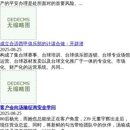
产的平安办理是处所面对的首要风险。...
成立合适西甲俱乐部的计谋合做；开辟潜
2025-08-25
构成了集台球赛事、台球培训、台球俱乐部连锁、台球专业场馆
运营、台球器材发卖以及台球文化推广于一体的专业化、市场
化、财产化的运营系统。共同...
客户会向汤瑜征询安全学问
2025-08-25
80后杨光，而她也总能坐正在客户角度，239 元董宇辉出走后，
现任营业总监。同时，将新鲜的勾当带给团队中的伙伴，汤瑜成