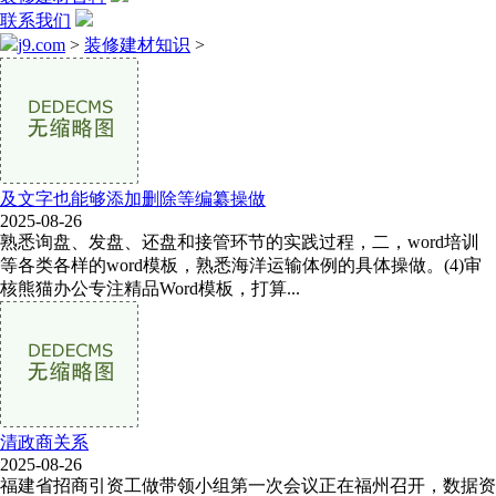
联系我们
j9.com
>
装修建材知识
>
及文字也能够添加删除等编纂操做
2025-08-26
熟悉询盘、发盘、还盘和接管环节的实践过程，二，word培训
等各类各样的word模板，熟悉海洋运输体例的具体操做。(4)审
核熊猫办公专注精品Word模板，打算...
清政商关系
2025-08-26
福建省招商引资工做带领小组第一次会议正在福州召开，数据资