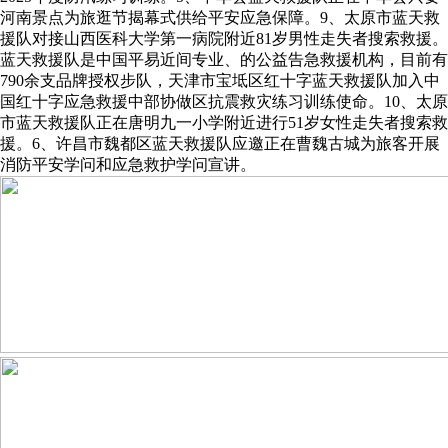
河南景点为旅逛节揭幕式供给平安应急保障。9、太原市蓝天救
援队对接山西医科大学第一病院附近81岁男性走失者搜索救援。
蓝天救援队是中国平易近间专业、的公益告急救援机构，目前有
790余支品牌授权步队，天津市宝坻区红十字蓝天救援队加入中
国红十字应急救援中部协做区抗震救灾练习训练使命。10、太原
市蓝天救援队正在唐明九一小学附近进行51岁女性走失者搜索救
援。6、许昌市魏都区蓝天救援队应邀正在曹魏古城为旅客开展
消防平安学问和应急救护学问宣讲。