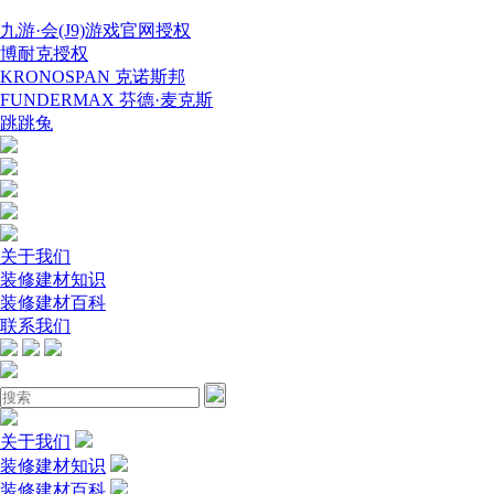
九游·会(J9)游戏官网授权
博耐克授权
KRONOSPAN 克诺斯邦
FUNDERMAX 芬德·麦克斯
跳跳兔
关于我们
装修建材知识
装修建材百科
联系我们
关于我们
装修建材知识
装修建材百科