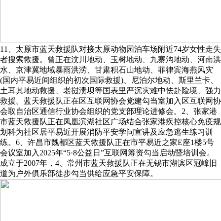
11、太原市蓝天救援队对接太原动物园泊车场附近74岁女性走失
者搜索救援。曾正在汶川地动、玉树地动、九寨沟地动、河南洪
水、京津冀地域暴雨洪涝、甘肃积石山地动、菲律宾海燕风灾
(国内平易近间组织的初次国际救援)、尼泊尔地动、斯里兰卡、
土耳其地动救援、老挝溃坝等国表里严沉灾难中怯赴险境、强力
救援。蓝天救援队正在区互联网协会党建勾当室加入区互联网协
会取自治区通信行业协会组织的党支部理论进修会。2、张家港
市蓝天救援队正在凤凰滨湖社区广场结合张家港疾控核心免疫规
划科为社区居平易近开展消防平安学问宣讲及应急逃生练习训
练。6、许昌市魏都区蓝天救援队正在市平易近之家E座1楼5号
会议室加入2025年“5·8公益日”互联网筹资勾当启动暨培训会。
成立于2007年，4、常州市蓝天救援队正在无锡市湖滨区冠嶂旧
道为户外俱乐部徒步勾当供给应急平安保障。