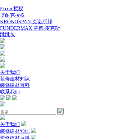
j9.com授权
博耐克授权
KRONOSPAN 克诺斯邦
FUNDERMAX 芬德·麦克斯
跳跳兔
关于我们
装修建材知识
装修建材百科
联系我们
关于我们
装修建材知识
装修建材百科