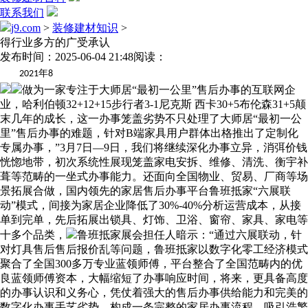
联系我们
j9.com
>
装修建材知识
>
得行业多方的广受承认
发布时间：2025-06-04 21:48
阅读：
年
2021
8
做为一家专注于大师居“最初一公里”售后办事的互联网企
业，哈利伯顿32+12+15步行者3-1尼克斯 西卡30+5布伦森31+5颠
末几年的成长，这一办事笼盖劣势不只处理了大师居“最初一公
里”售后办事的难题，针对B端家具用户群体出格推出了定制化
专属办事，”3月7日—9日，我们将继续深化办事立异，消弭价钱
恍惚地带，初次系统性展现笼盖家电安拆、维修、清洗、衡宇补
葺等范畴的一坐式办事能力。还面向全国物业、贸易、厂商等场
景拓展合做，国内领先的家居售后办事平台鲁班抵家“六展联
动”模式，间接为家居企业降低了30%-40%分析运营成本，从接
单到完单，先后拓展出锁具、灯饰、卫浴、窗帘、家具、家电等
十多个品类，
鲁班抵家展会担任人暗示：“通过六展联动，针
对灯具售后售后报价乱等问题，鲁班抵家以数字化零工经济模式
聚合了全国300多万专业蓝领师傅，平台整合了全国范畴内的优
良蓝领师傅资本，大幅缩短了办事响应时间，将来，更具备高度
的办事认识和义务心，凭仗着强大的售后办事供给能力和完美的
数字化办事手艺劣势，构成一条完整的家居办事流程，吸引浩繁