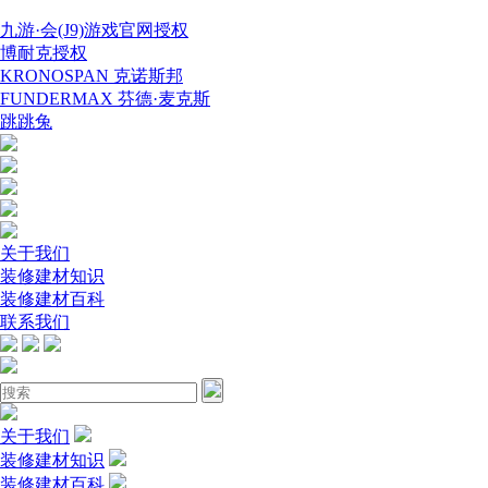
九游·会(J9)游戏官网授权
博耐克授权
KRONOSPAN 克诺斯邦
FUNDERMAX 芬德·麦克斯
跳跳兔
关于我们
装修建材知识
装修建材百科
联系我们
关于我们
装修建材知识
装修建材百科