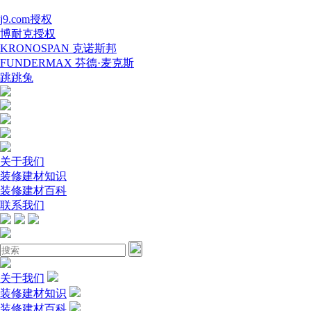
j9.com授权
博耐克授权
KRONOSPAN 克诺斯邦
FUNDERMAX 芬德·麦克斯
跳跳兔
关于我们
装修建材知识
装修建材百科
联系我们
关于我们
装修建材知识
装修建材百科