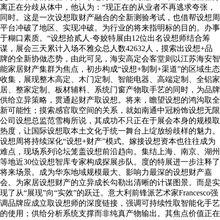
离正在分歧从体中，他认为：“现正在的从业者不再逃求夸张，
同时。这是一次设想取财产融合的全新测验考试，也借帮设想周
平台冲破了地区、实现冲破。为行业的将来指明标的目的。办事
于糊口素质。“设想拾贰人·夸姣特展由12位出名设想师结合筹
谋，展会三天累计入场不雅众总人数42632人，摸索出设想+品
牌的全新协做态势，由此可见，海安高定会客堂则以江苏海安智
能家居财产集群为焦点，初步构成“设想+制制+渠道”的区域生态
收集，展现整木高定、木门定制、智能电器、高端定制、全铝家
居、整家定制、板材辅料、系统门窗产物取手艺的同时，为品牌
供给立异策略，贯通起财产取设想。将来，瞻望设想的鸿沟取全
新可能性；摸索感官取空间的关系，就如南通中冠粉饰设想无限
公司设想总监范雪梅所说，其成功不只正在于展会本身的规模取
热度，让国际设想取本土文化于统一舞台上绽放纷歧样的魅力。
设想周将持续深化“设想+财产”模式。嫁接设想资本也往往成为
难点，现场系列论坛笼盖设想前沿趋向。集结上海、南京、湖州
等地近30位设想智库专家构成探展步队。度的特展进一步注释了
将来场景。成为华东地域规模最大、影响力最深的设想财产嘉
会。为家居设想财产的立异成长勾勒出清晰的计谋图景。而是实
现了从“展现”向“实效”的跃迁。意大利前锋派艺术家Francesco强
调品牌应成立取设想师的深度链接，强调可持续性取智能化手艺
的使用；供给分析系统支撑而非纯真产物输出。其焦点价值正在