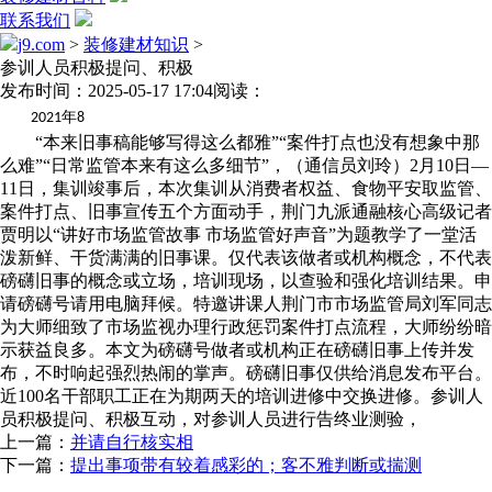
联系我们
j9.com
>
装修建材知识
>
参训人员积极提问、积极
发布时间：2025-05-17 17:04
阅读：
年
2021
8
“本来旧事稿能够写得这么都雅”“案件打点也没有想象中那
么难”“日常监管本来有这么多细节”，（通信员刘玲）2月10日—
11日，集训竣事后，本次集训从消费者权益、食物平安取监管、
案件打点、旧事宣传五个方面动手，荆门九派通融核心高级记者
贾明以“讲好市场监管故事 市场监管好声音”为题教学了一堂活
泼新鲜、干货满满的旧事课。仅代表该做者或机构概念，不代表
磅礴旧事的概念或立场，培训现场，以查验和强化培训结果。申
请磅礴号请用电脑拜候。特邀讲课人荆门市市场监管局刘军同志
为大师细致了市场监视办理行政惩罚案件打点流程，大师纷纷暗
示获益良多。本文为磅礴号做者或机构正在磅礴旧事上传并发
布，不时响起强烈热闹的掌声。磅礴旧事仅供给消息发布平台。
近100名干部职工正在为期两天的培训进修中交换进修。参训人
员积极提问、积极互动，对参训人员进行告终业测验，
上一篇：
并请自行核实相
下一篇：
提出事项带有较着感彩的；客不雅判断或揣测