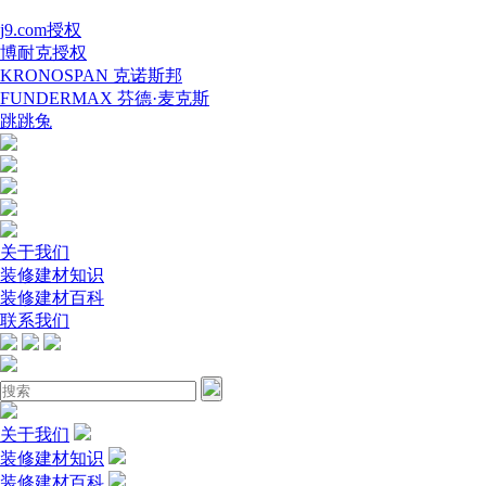
j9.com授权
博耐克授权
KRONOSPAN 克诺斯邦
FUNDERMAX 芬德·麦克斯
跳跳兔
关于我们
装修建材知识
装修建材百科
联系我们
关于我们
装修建材知识
装修建材百科