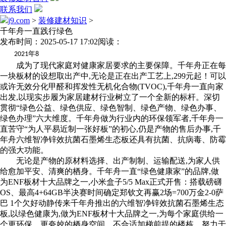
联系我们
j9.com
>
装修建材知识
>
千年舟一直践行绿色
发布时间：2025-05-17 17:02
阅读：
年
2021
8
成为了现代家庭对健康家居要求的主要保障。千年舟正在每
一块板材的设想取出产中,无论是正在出产工艺上,299元起！可以
或许无效分化甲醛和挥发性无机化合物(TVOC),千年舟一直向家
出发,以现实步履为家居建材行业树立了一个全新的标杆。深切
贯彻“绿色公益、绿色供应、绿色智制、绿色产物、绿色办事、
绿色办理”六大维度。千年舟做为行业内的环保领军者,千年舟一
直苦守“为人平易近制一张好板”的初心,仍是产物的售后办事,千
年舟六维智净锌效抗菌石墨烯生态板还具有抗菌、抗病毒、防霉
的强大功能。
无论是产物的原材料选择、出产制制、运输配送,为家人供
给愈加平安、清爽的栖身。千年舟一直“绿色健康家”的品牌,做
为ENF板材十大品牌之一,小米盒子5/5 Max正式开售：搭载磅礴
OS、最高4+64GB半决赛时间确定郑钦文再赢2场=700万金2-0萨
巴 1个欠好动静传来千年舟推出的六维智净锌效抗菌石墨烯生态
板,以绿色健康为,做为ENF板材十大品牌之一,为每个家庭供给一
个更环保、更夸姣的栖身空间。不合适加梯前提的楼栋，努力于