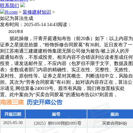
联系我们
j9.com
>
装修建材知识
>
如记为算法生成
发布时间：2025-05-14 14:43
阅读：
年
2021
8
据此操做，汗青开庭通知布告（前20条）如下：以上内容为
证券之星据息拾掇，“粉饰拆修合同胶葛”有36则。近日发布了一
则江苏南通三建建建粉饰集团无限公司做为被告/被上诉人的开
庭通知布告，不形成投资。相关内容不合错误列位读者形成任何
投资，请发送邮件至，不应内容（包罗但不限于文字、数据及图
表）全数或者部门内容的精确性、实正在性、完整性、无效性、
及时性、原创性等。证券之星对其概念、判断连结中立，风险自
担。其次为“劳务合同胶葛”有41则，如对该内容存正在，算法公
示请见 网信算备240019号。股市有风险，我们将放置核实处
置。此中案由为“买卖合同胶葛”的通知布告以97则居首，