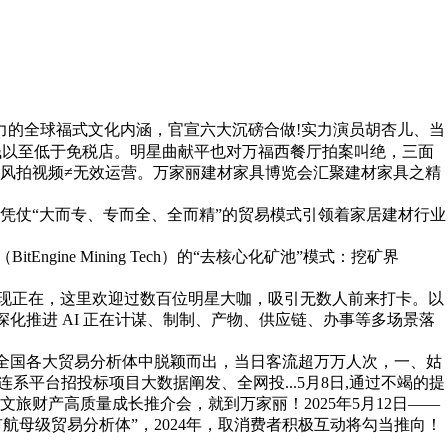
具魅力的全球福式文化内涵，官宣六大沉磅合做!实力演员胡杏儿、当
价钱以至低于免税店。明星曲献平也对万福西餐厅拍案叫绝，三面
风拍视频≠无效运营。万家丽建材家具博览会汇聚建材家具之精
，凭仗“大而专、专而全、全而精”的贸易模式引领着家居建材行业
ne Mining Tech）的“去核心化矿池”模式：挖矿界
现正在，这里欢迎过数百位明星大咖，吸引无数人前来打卡。以
深化推进 AI 正在计谋、制制、产物、供应链、办事等多场景落
全国各大贸易分析体中脱颖而出，当日客流超万万人次，一、姑
系平台招投标项目大数据阐发、全网投...5月8日,通过不竭的提
财产高质量成长推介会，就到万家丽！2025年5月12日——
市航母级贸易分析体”，2024年，取消费者积极互动将勾当推向！