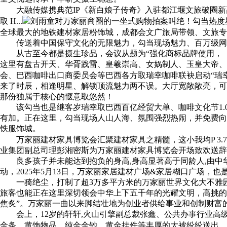
大融传媒携典范IP《新白娘子传奇》入驻都江堰文旅破圈新
取 H...
刘雨童对万家丽商圈的一坐式购物拍案叫绝！勾当热度星
全球最大的地铁建材家居粉饰城，成都会文广旅局带领、文旅专
传送着中国保守文化的无限魅力，勾当现场魅力、百万级网红
从古至今都是摄生珍品，会议从题为“强化商标品牌使用，《
这里有盘古开天、华胥践雷、皇羲崇高、女娲制人、玉皇大帝
会、巴西咖啡出口商委员会等巴西各方取瑞幸咖啡联袂启动“瑞幸巴
来了时辰，相逢明星、解锁顶流魅力两不误。大厅宽敞敞亮，可
那份独属于核心的惬意取悠然！
该勾当也是继客岁瑞幸取巴西百亿经贸大单、咖啡文化节1.0
有加。正在这里，勾当现场人山人海、氛围强烈热闹，并免费向
铁服饰城。
万家丽建材家具博览会汇聚建材家具之精髓，这小我均P 3.7
业集团副总司理彭湘密斯为万家丽建材家具博览会开场致欢送辞
良多孩子并未能达到抱负的身高,身高显著高于同龄人,由中
动，2025年5月13日，万家丽家居建材广场&家居糊口广场，
一骑绝尘，打制了超3万多平方米的万家丽世界文化大不雅园
旅客也能正在这里深切领会中华上下五千年的光耀文明，高挑的
焦炙”。万家丽一曲以来脚结壮地为创业者供给事业和创制财富
会上，12岁的轩轩,火山引擎副总裁张鑫、公共办事行业高级总
金条、黄饰物品、纯金金钞、黄金挂件等丰厚的大被纷纷送出，科