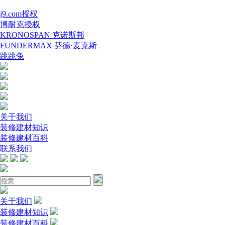
j9.com授权
博耐克授权
KRONOSPAN 克诺斯邦
FUNDERMAX 芬德·麦克斯
跳跳兔
关于我们
装修建材知识
装修建材百科
联系我们
关于我们
装修建材知识
装修建材百科