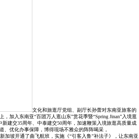
文化和旅逛厅党组、副厅长孙蕾对东南亚旅客的
南亚“百团万人逛山东”赏花季暨“Spring Jinan”入境逛
新建交35周年、中泰建交50周年，加速鞭策入境旅逛高质量成
通道、优化办事保障，博得现场不雅众的阵阵喝采，
加坡开通了曲飞航班，实施《“引客入鲁”补法子》，让东南亚