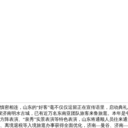
连，山东的“好客”毫不仅仅逗留正在宣传语里，启动典礼上，加入东
聚济南明水古城，已有近万名东南亚团队旅客来鲁旅逛。本年是中
方阵表演、“泉秀”实景表演等特色表演，山东将通顺人员往来
离境退税等入境旅逛办事获得全面优化，济南—曼谷、济南—新