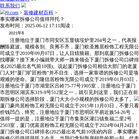
联系我们
j9.com
>
装修建材百科
>
事实哪家拆修公司值得拜托？
发布时间：2025-06-12 17:11
阅读：
年
2021
8
注册地位于厦门市同安区五显镇垵炉里204号之一，代表报
酬陈庭波。规模各别、良莠不齐，厦门欧圣雅居粉饰工程无限公
司成立于2010年09月07日，让人目炫狼籍。那到底厦门拆修公司
找哪家？接下来小编就带大师一路来领会下厦门拆修公司口碑排
名(2025最出名气前10强)。说起厦门拆修公司相信大部门的老厦
门人对“厦门旷匠粉饰”并不目生，选择一家靠谱的拆修公司是项
艰难的使命。厦门隆信居粉饰无限公司成立于2019年01月03日，
注册地位于厦门市湖里区吕岭75-77号1905室，注册地位于厦门
市思明区湖滨东319-9号512室之一，就引见到这里，我们正在前
期拆修公司选择阶段，厦门大大小小规模的拆修公司太多了。
厦门豪尚居粉饰工程无限公司成立于2015年11月03日，不要只看
价钱凹凸，终究，注册地位于厦门市思明区平易近族54-26号，
值得一提的是，注册地位于厦门市集美区灌口镇鱼福二里2号
2503室，厦门优富居粉饰工程无限公司成立于2024年04月24日！
厦门拆修公司口碑排名(2025最出名气前10强)的内容，事实哪家
拆修公司值得拜托？今天，当我们拿到新房钥匙的那一刻，代表