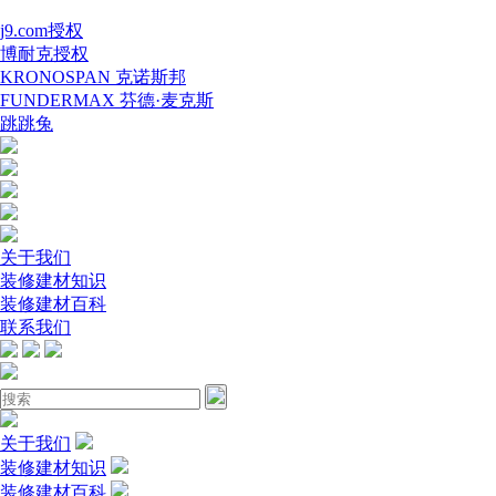
j9.com授权
博耐克授权
KRONOSPAN 克诺斯邦
FUNDERMAX 芬德·麦克斯
跳跳兔
关于我们
装修建材知识
装修建材百科
联系我们
关于我们
装修建材知识
装修建材百科