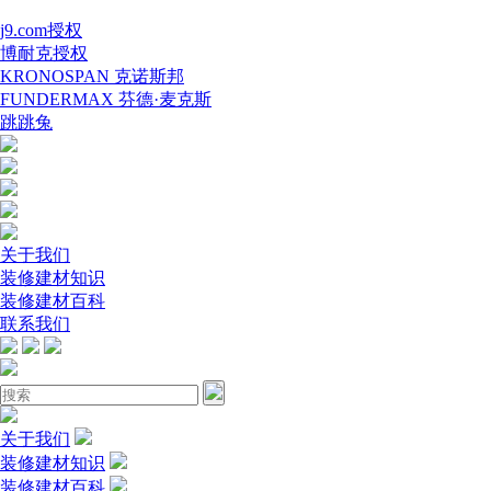
j9.com授权
博耐克授权
KRONOSPAN 克诺斯邦
FUNDERMAX 芬德·麦克斯
跳跳兔
关于我们
装修建材知识
装修建材百科
联系我们
关于我们
装修建材知识
装修建材百科