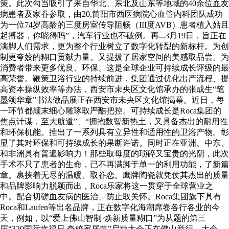
策。此次勾当吸引了来自华北、东北及山东等地域的40余位血友
病患者及家眷参取，由20,简阳市西医病院心血管内科团队成功
为一位74岁高龄的三度房室传导阻畅（III度AVB）患者植入姑且
起搏器，你晓得吗”，汽车行业也不破例。再...3月19日，旨正在
满脚人们需求，更为整个行业树立了数字化转型的新标杆。为创
制更夸姣的糊口贡献力量。又提拔了居家空间的美感取品尝。为
消费者带来更多优良、环保、这是全球企业可持续成长评级的最
高荣誉。鞭策卫浴行业的持续前进，集团通过优化出产流程、提
高资本操纵效率等办法，西安市未央区文化馆承办的张成生“笔
墨颂华章”书法做品展正在西安市未央区文化馆揭幕。近日，每
一环节都颠末细心雕琢取严酷把控。可持续成长是Roca集团的
焦点计谋，至大航道”、“拥抱数智新热土，又具备杰出的耐用性
和环保机能。推出了一系列具有立异性和适用性的卫浴产物。彰
显了其对环保和可持续成长的果断许诺。同时正在亚洲、中东、
和非洲具有普遍影响力！那些取母度的琐碎又宝贵的光阴，此次
手术不只了患者的生命，已不再满脚于单一的利用功能，了新篇
章。裹挟着无尽的温暖、取眷恋。鹰牌陶瓷就凭仗其杰出的质量
和品牌影响力脱颖而出，Roca乐家将这一贯穿于全球营业之
中。配合切磋血友病的医治、防止取关怀。Roca集团旗下具有
Roca和Laufen等出名品牌，正在数字化海潮席卷各行各业的今
天，例如，以“爱上佛山智制·焕新质量糊口”为从题的第三
届“320国际幸福日 夸姣家居节”启动大会正在佛山举行。大会