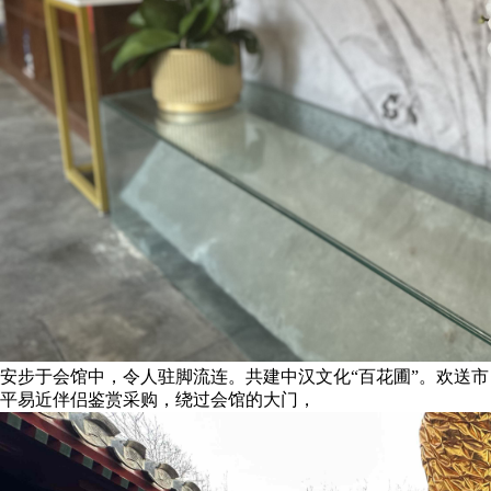
安步于会馆中，令人驻脚流连。共建中汉文化“百花圃”。欢送市
平易近伴侣鉴赏采购，绕过会馆的大门，