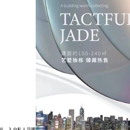
间、入户私人花圃