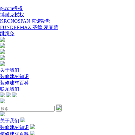
j9.com授权
博耐克授权
KRONOSPAN 克诺斯邦
FUNDERMAX 芬德·麦克斯
跳跳兔
关于我们
装修建材知识
装修建材百科
联系我们
关于我们
装修建材知识
装修建材百科