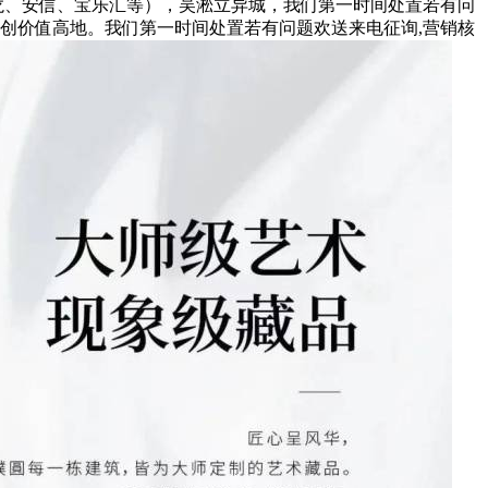
宝龙、安信、宝乐汇等），吴淞立异城，我们第一时间处置若有问
创价值高地。我们第一时间处置若有问题欢送来电征询,营销核