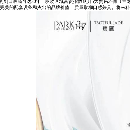
款的刻日最高可达30年，驱动区域富贵指数跃升5大贸易环伺（
完美的配套设备和杰出的品牌价值，质量取糊口感兼具。将来科