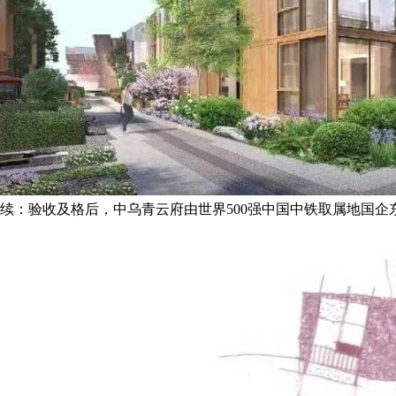
续：验收及格后，中乌青云府由世界500强中国中铁取属地国企东