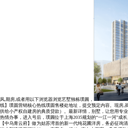
风,期房,或者用以下浏览器浏览艺墅独栋璞圓，
线】璞圆营销核心热线璞圆售楼处地址，提交预定内容。现房,
供给小产权自建房的典质贷款）。最新详情，别墅，让您用专业
热情办事，进入号后，璞圓位于上海2035规划的“一江一河”
【中乌青云府】做为姑苏湾首的新一代纯花圃洋房，务必征询清