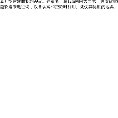
岚户型建建面积约99㎡。存案名，超12m南向大面宽，典质贷
题欢送来电征询，以备认购和贷款时利用。凭仗其优胜的地舆、