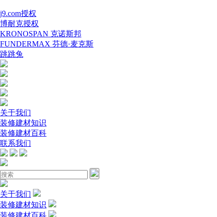
j9.com授权
博耐克授权
KRONOSPAN 克诺斯邦
FUNDERMAX 芬德·麦克斯
跳跳兔
关于我们
装修建材知识
装修建材百科
联系我们
关于我们
装修建材知识
装修建材百科