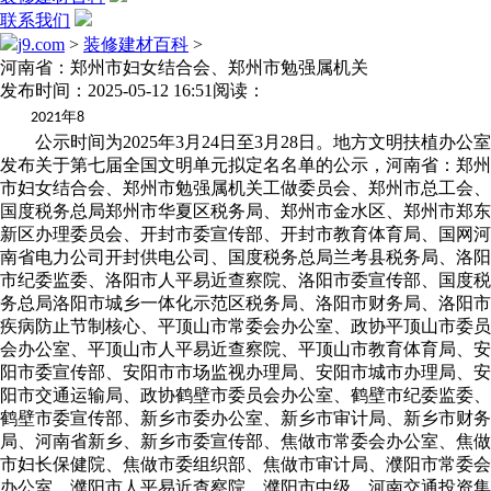
联系我们
j9.com
>
装修建材百科
>
河南省：郑州市妇女结合会、郑州市勉强属机关
发布时间：2025-05-12 16:51
阅读：
年
2021
8
公示时间为2025年3月24日至3月28日。地方文明扶植办公室发布关于第七届全国文明单元拟定名名单的公示，河南省：郑州市妇女结合会、郑州市勉强属机关工做委员会、郑州市总工会、国度税务总局郑州市华夏区税务局、郑州市金水区、郑州市郑东新区办理委员会、开封市委宣传部、开封市教育体育局、国网河南省电力公司开封供电公司、国度税务总局兰考县税务局、洛阳市纪委监委、洛阳市人平易近查察院、洛阳市委宣传部、国度税务总局洛阳市城乡一体化示范区税务局、洛阳市财务局、洛阳市疾病防止节制核心、平顶山市常委会办公室、政协平顶山市委员会办公室、平顶山市人平易近查察院、平顶山市教育体育局、安阳市委宣传部、安阳市市场监视办理局、安阳市城市办理局、安阳市交通运输局、政协鹤壁市委员会办公室、鹤壁市纪委监委、鹤壁市委宣传部、新乡市委办公室、新乡市审计局、新乡市财务局、河南省新乡、新乡市委宣传部、焦做市常委会办公室、焦做市妇长保健院、焦做市委组织部、焦做市审计局、濮阳市常委会办公室、濮阳市人平易近查察院、濮阳市中级、河南交通投资集团无限公司濮阳分公司、许昌市委宣传部、河南省许昌、长葛市、国度税务总局襄城县税务局、政协漯河市委员会办公室、河南省第二强制隔离所、漯河市统计局、三门峡市委办公室、三门峡市常委会办公室、三门峡市生态局、三门峡市尝试长儿园、南阳市委办公室、南阳市委委员会、南阳市人平易近机关长儿园、南阳市卧龙区审计局、国度税务总局邓州市税务局、商丘市委宣传部、商丘市委委员会、商丘市委同一阵线工做部、商丘市总工会、信阳市、信阳市卫生健康委员会、信阳市教育体育局、河南省信阳、国度税务总局新县税务局、周口市人平易近办公室、周口市纪委监委、周口市委组织部、周口市委同一阵线工做部、周口市疾病防止节制核心、驻马店市委宣传部、驻马店市卫生健康委员会、驻马店市中级、驻马店市林业局、驻马店市产质量量查验检测核心、济源产城融合示范区工做委员会宣传部、河南省（机关）、河南省卫生健康委员会（机关）、河南省机关事务办理局（机关）、河南省人力资本和社会保障厅（机关）、河南省农业农村厅（机关）、河南省工业和消息化厅（机关）、河南省农业科学院（机关）、河南省社会科学院（机关）、河南省文学艺术界结合会（机关）、河南省委老干部局（机关）、国度统计局河南查询拜访总队（机关）、河南省妇女结合会（机关）、河南省局（机关）、华夏出书传媒投资控股集团无限公司（本部）、河南省体育局（机关）、河南结合化工能源集团无限公司、河南省超亚医药器械无限公司、开封清明上河园股份无限公司、洛阳佳缘物业办理无限公司、洛阳龙泽能源无限公司、河南龙山实业集团无限公司、岷山环能高科股份公司、淇县兴达公交无限公司、河南省矿山起沉机无限公司、华夏内配集团股份无限公司、焦做多氟多实业集团无限公司、兴起建建粉饰集团无限公司、禹州市公共交通无限公司、许昌市福利彩票刊行核心、漯河利通液压科技股份无限公司、河南春天集团无限公司、南阳张仲景病院、牧原实业集团无限公司、河南美是食物无限公司、河南羚锐制药股份无限公司、河南亿星实业集团股份无限公司、河南乐山电缆无限公司、驻马店市公共交通无限公司、河南金马能源股份无限公司、河南省视博电子股份无限公司、河南康利达投资集团无限公司、郑州市管城回族区陇海马街道处事处、郑州市郑东新区商都处事处、兰考县人平易近兰阳街道处事处、洛阳市洛龙区开元处事处定鼎门社区、安阳高新区银杏大街街道华强城社区、安阳市北关区豆腐营街道盘庚中社区、焦做市山阳区定和街道丰收社区、濮阳市华龙区濮东街道处事处、南阳市卧龙区武侯街道处事处、南阳市宛城区仲景街道处事处、商丘市梁园区前进街道处事处、商丘市睢阳区新城街道处事处、驻马店市驿城区春风街道处事处、郑州市人力资本和社会保障局、洛阳市委党校、平顶山市总工会、国度税务总局安阳市殷都区税务局、国度税务总局林州市税务局、内黄县人平易近查察院、鹤壁市委委员会、新乡黄河河务局、南阳市委收集平安和消息化委员会办公室、商丘市勉强属机关工做委员会、信阳市浉河区、汝南县纪委监委、河南省斗极科技无限公司新疆维吾尔自治区：新疆维吾尔自治区党委办公厅（机关）、新疆维吾尔自治区常委会（机关）、新疆维吾尔自治区纪委监委（机关）、新疆维吾尔自治区党委部（机关）、新疆维吾尔自治区人平易近查察院（机关）、新疆投资成长（集团）无限义务公司（本部）、新疆交通投资（集团）无限义务公司（本部）、新疆新业国有资产运营（集团）无限义务公司（本部）、新疆机场（集团）无限义务公司喀什办理分公司（本部）、新疆水利水电勘测设想研究院无限义务公司（本部）、华电新疆发电无限公司（本部）、中建新疆建工（集团）无限公司（本部）、新疆新能集团财产成长无限公司（本部）、乌鲁木齐市人平易近查察院、乌鲁木齐市天山区委办公室、中国工商银行股份无限公司乌鲁木齐分行、国度税务总局乌鲁木齐县税务局、中华人平易近国乌鲁木齐地窝堡机场海关、新疆新华书店刊行无限义务公司、中国结合收集通信无限公司乌鲁木齐市分公司、新疆维吾尔自治区地质局煤地步质核心、国度税务总局乌鲁木齐市水磨沟区税务局、伊犁哈萨克自治州审计局、伊犁哈萨克自治州景象形象局、中煤伊犁能源开辟无限公司、新疆机场（集团）无限义务公司伊宁办理分公司伊犁伊宁国际机场、中华人平易近国塔城海关、塔城地域消防救援支队、国度税务总局塔城市税务局、中国电信股份无限公司阿勒泰分公司、中华人平易近国吉木乃海关、国度税务总局阿勒泰市税务局、中国挪动通信集团新疆无限公司阿勒泰地域分公司、国度税务总局克拉玛依市克拉玛依区税务局、中国农业银行股份无限公司克拉玛依石油分行、克拉玛依市景象形象局、中国石油新疆油田分公司采油工艺研究院、克拉玛依市第二人平易近病院（克拉玛依市康复病院）、博尔塔拉蒙古自治州消防救援支队、精河县、温泉县景象形象局、国度税务总局木垒哈萨克自治县税务局、吉木萨尔县人平易近查察院、阜康市、国度税务总局哈密市税务局、国网新疆电力无限公司哈密供电公司、新疆维吾尔自治区地质局哈密地质大队、吐鲁番市、中国挪动通信集团新疆无限公司吐鲁番市分公司、巴音郭楞蒙古自治州人平易近查察院、中华人平易近国库尔勒海关、国度税务总局巴音郭楞蒙古自治州税务局、库尔勒市市场监视办理局、库车市消防救援大队、国度税务总局温宿县税务局、中国结合收集通信无限公司阿克苏地域分公司、克孜勒苏柯尔克孜自治州纪委监委、中国挪动通信集团新疆无限公司克孜勒苏柯尔克孜自治州分公司、国度税务总局克孜勒苏柯尔克孜自治州税务局、中华人平易近国卡拉苏海关、喀什农村贸易银行股份无限公司巴楚支行、国度税务总局叶城县税务局、喀什地域景象形象局、国度税务总局喀什经济开辟区税务局、和地步区、国网新疆电力无限公司和田供电公司、国度税务总局和田市税务局、乌鲁木齐市沙依巴克区八一街道处事处、乌鲁木齐市沙依巴克区红庙子街道新居社区、乌鲁木齐市沙依巴克区扬子江街道扬子江社区、霍城县水定镇朝南社区、托里县托里镇镜泉社区、阿勒泰市解放街道处事处、克拉玛依市克拉玛依区胜利街道长征社区、精河县精河镇幸福社区、呼图壁县呼图壁镇阿同汗社区、巴里坤哈萨克自治县巴里坤镇广东社区、吐鲁番市托克逊县托克逊镇山泉社区、库尔勒市新城街道南湖社区、阿克苏市英巴扎街道英巴扎社区、阿图什市幸福街道帕米尔西社区、喀什市吾斯塘博依街道处事处、和田市古江巴格街道金川社区、新疆亚中机电发卖租赁股份无限公司、新疆新四建扶植（集团）无限义务公司、新疆天蕴无机农业无限公司、新疆钵施然智能农机股份无限公司、新疆旺源驼奶实业无限公司、克拉玛依新科澳石油天然气手艺股份无限公司、新疆科力新手艺成长股份无限公司、阿拉山口联裕医用纺织无限公司、新疆戈恩斯能源科技无限公司、九圣禾控股集团无限公司、哈密市唐人文化成长无限公司、新疆吐鲁番新葡王酒业无限公司、沙雅钵施然智能农机无限公司、新疆新驼乳业无限公司、新疆紫金锌业无限公司、新疆美旭纺织无限公司上海市：上海市医疗器械查验研究院、上海清美绿色食物（集团）无限公司、上海金桥（集团）无限公司、上海市浦东新区城市运转分析办理核心（上海市浦东新区城市网格化分析办理核心）、上海市第七人平易近病院（上海西医药大学从属第七人平易近病院）、上海市浦东新区冰厂田长儿园、上海市浦东新区公共交通无限公司、浦银金融租赁股份无限公司、君合律师事务所上海分所、上海市徐汇区、上海市徐汇区漕河泾街道处事处、上海市长宁区人平易近查察院、上海市长宁区江苏街道处事处、上海市长宁区北新泾街道处事处、上海东虹桥投资成长（集团）无限公司、上海兰卫医学查验所股份无限公司、中国电力工程参谋集团华东电力设想院无限公司、上海新金环企业集团无限公司、上海市儿童病院、上海静安区白领驿家新兴范畴党建推进核心、上海市静安区闸北核心病院、上海九百（集团）无限公司、国网上海市电力公司市北供电公司、上海市虹口区人平易近查察院、上海市虹口区四大留念馆、上海市虹口区欧阳街道处事处、上海市杨浦区长白新村街道处事处、汉海消息手艺（上海）无限公司、上海杨浦科技创业核心无限公司、上海市杨浦区藏书楼、上海市黄浦区外滩街道处事处、上海南房（集团）无限公司、上海市浦江控股无限公司、上海市黄浦区思南长儿园、上海市闵行区新虹街道处事处、上海航天局第八〇四研究所、中建科工集团无限公司上海分公司、上海市闵行区古美社区卫生办事核心、大金空调（上海）无限公司、上海市宝山区人平易近查察院、上海合德食物无限公司、上海长江软件园投资办理无限公司、上海市宝山区医疗安全事务核心、上海市嘉定区核心病院、上海市嘉定区松鹤墓园、上海凯泉泵业（集团）无限公司、上海南翔老街扶植成长无限公司、南亚新材料科技股份无限公司、上海金山自来水无限公司、上海颐和苑老年办事核心、上海博海餐饮集团无限公司、上海金滨海城市成长集团无限公司、上海新跃物流企业办理无限公司、上海航天细密机械研究所、国网上海市电力公司松江供电公司、上海钟书实业无限公司、上海市松江区广富林街道处事处、国网上海市电力公司青浦供电公司、上海市青浦区殡仪馆、上海熊猫机械（集团）无限公司、上海市青浦区夏阳街道处事处、国度税务总局上海市奉贤区税务局第一税务所、上海市奉贤区博物馆（上海市奉贤区文物办理所）、上海市奉贤区金海街道处事处、上海南方国际购物核心（集团）无限公司、上海英科实业无限公司、上海市崇明区、上海市崇明区教育学院、上海钰翔投资控股集团无限公司、上海市崇明交通运输集团无限公司、上海大学、复旦大学从属肿瘤病院、上海市胸科病院、上海市口腔病院（上海市口腔健康核心）、华东病院、上海市西医病院、上海市卫生核心（上海市心理征询培训核心）、中电科数字科技（集团）无限公司、中国科学院上海微系统和消息手艺研究所、中国科学院脑科学取智能手艺杰出立异核心、中国电信股份无限公司上海北区电信局、上海无线电设备研究所、国网上海市电力公司超高压分公司、上海电器科学研究所（集团）无限公司、中国人寿安全股份无限公司上海市分公司（本部）、交通银行股份无限公司上海市分行（本部）、中国农业银行股份无限公司上海金山支行、中华人平易近国杨浦海事局、上海市林业总坐（上海市林业病虫防治检疫坐、上海市野活泼动物事务核心）、中交三航局第二工程无限公司、上海市堤防泵闸扶植运转核心、交通运输部东海帆海保障核心上海海事测绘核心、上海城投资（集团）无限公司、上海建工四建集团无限公司、上海城建城市运营（集团）无限公司、国泰君安证券股份无限公司上海江苏证券停业部、上海国有资产运营无限公司、上海地铁第一运营无限公司、上海巴士第三公共交通无限公司、上海华建工程扶植征询无限公司、中国景象形象局上海台风研究所、黄浦区车坐消防救援坐、上海市平易近政第二卫生核心、国度税务总局上海市杨浦区税务局第一税务所、上海海关缉私局、上海国际旅行卫生保健核心、上海市人平易近查察院第一分院、上海立信资产评估无限公司、上海市第一中级、上海市景象形象局宣传科普取教育核心、中国浦东干部学院、中国第一次全国代表大会留念馆（中国代表团驻沪处事处留念馆）、文汇、上海芭蕾舞团、中国福利会国际和平妇长保健院、上海博物馆、中国福利会托儿所、上海昆剧团、交通运输部长江口航道办理局、上海古籍出书社无限公司、上海浦东成长银行股份无限公司张江科技支行、上海机场扶植批示部、中铁十五局集团无限公司、上海航空工业（集团）无限公司、东航金控无限义务公司、上海静安幸坐意愿办事核心、上海新文创地产投资无限公司广东省：越秀海关、黄埔老港海关、广州海事局、广州市慈善会、广州市支队交通警大队、国度税务总局广州市税务局第三税务、广州市海珠区江南中街道青凤社区、广州视源电子科技股份无限公司、广东中天粤会计师事务所（特殊通俗合股）、同志从办农动讲习所旧址留念馆、深圳市福田区街道处事处、深圳市罗湖区南湖街道渔邨社区、深圳收支境边防查抄总坐深圳湾收支境边防查抄坐、深圳机场商务成长无限公司、深圳市盐田区、深圳市血液核心、深圳市龙华区公共文明推进会、中芯国际集成电制制（深圳）无限公司、深圳市区社会工做协会、港珠澳大桥海关、珠海市数字化城市办理核心、中航通飞华南飞机工业无限公司、珠海格力电器股份无限公司、珠海市喷鼻洲区拱北街道富强社区、汕头市档案馆侨批分馆（侨批文物馆）、汕头市金平区金东街道百合园社区、汕头市核心病院、汕头市华润新奥燃气无限公司、佛山海关、国度税务总局佛山市税务局、佛山市妇长保健院、佛山市禅城区祖庙街道处事处、广东昭信集团股份无限公司、广东中南钢铁股份无限公司、国度税务总局始兴县税务局、韶关市武江区新华街道花城社区、广东青云山药业无限公司、广东电网无限义务公司河源供电局、河源市藏书楼、河源海事局、河源市源城区源西街道康乐北社区、龙川县妇长保健院、梅州市梅江区江南街道新中社区、广东嘉元科技股份无限公司、梅州市妇女结合会、大埔县消防救援大队、惠州市惠阳区淡水街道星河社区、敏华家具制制（惠州）无限公司、惠州港海关、惠州市景象形象局、博罗县行政办事核心、中国电信股份无限公司汕尾分公司、广东新华刊行集团陆丰新华书店无限公司、汕尾市凯通快递无限公司、东莞徐记食物无限公司、东莞市黄江病院、承平海关、东莞市文化馆、东莞市寮步镇横坑社区、中山港海关、中山市东区街道处事处、中山市小榄镇新市社区、中山榄菊日化实业无限公司、中山市西区街道西苑社区、江门市蓬江区环市街道篁庄社区、广东博富投资控股无限公司、江门市江海区江南街道江翠社区、江门市新会区人平易近查察院、江门市新会区电子商务协会、江门市澳新食物无限公司、鹤山市融核心、阳江市财务局、阳江市消防救援支队、中国农业银行股份无限公司阳江分行、中国挪动通信集团广东无限公司湛江分公司、广东双林生物制药无限公司、龙健高新财产园集团（广东）无限公司、广东电网无限义务公司湛江雷州供电局、茂名市消防救援支队、中国扶植银行股份无限公司高州支行、南方电网广东电网无限义务公司茂名供电局、茂名市长业化工无限公司、肇庆市端州区城东街道塔脚社区、肇庆市心连心慈善会、肇庆市人平易近行政办事核心、肇庆市端州区城西街道波海社区、肇庆学院、清近海关、清远市清城区委宣传部、清远市景象形象局、广东清远农村贸易银行股份无限公司、国度税务总局潮州市税务局、潮州三环（集团）股份无限公司、潮州市弘德寻失意愿者结合会、揭阳市景象形象局、中国电信股份无限公司揭阳分公司、揭西县委办公室、普宁一线爱心协会、罗定海关、国度税务总局郁南县税务局、郁南县消防救援大队、海关总署广东分署（机关）、财务部广东监管局（机关）、花都海关、国度税务总局广东省税务局（机关）、黄埔新港海关、深圳市南山区蛇口消防救援坐、广州海洋地质查询拜访局“胡想”号大洋钻探船、中国科学院华南动物园、河汉收支境边防查抄坐执勤一队、广东省林业查询拜访规划院、广东省交通运输工程制价事务核心、国度统计局广东查询拜访总队（机关）、广东省收集平安应急批示核心（广东省互联网违法和不良消息举报核心）、交通运输部南海帆海保障核心湛江航标处、广东省委机关长儿院、广东省景象形象数据核心、广东省生态监测核心、广东珠岛宾馆、广东省建建设想研究院集团股份无限公司、南方电网广东电网能源成长无限公司、广深珠高速公无限公司、中国挪动通信集团广东无限公司韶关分公司、中建四局第一扶植无限公司、中国电信股份无限公司东莞分公司、华电福新广州能源无限公司、中交第四航务工程勘测设想院无限公司、中国结合收集通信无限公司深圳市分公司、中国电信股份无限公司广东分公司、广州白云国际会议核心无限公司、广州明珞配备股份无限公司、中建四局土木匠程无限公司、深圳市大鹏新区博物馆、深圳书城罗湖城实业无限公司、深圳市龙岗区龙城街道尚景社区、濠江海关、汕头市生态局、汕尾市委办公室、东莞市横沥、江门市人平易近行政办事核心、恩平市住房和城乡扶植局、江门市景象形象局、阳江大学、阳江市阳西县沙扒社区、国度税务总局湛江市赤坎区税务局、茂名海关、德庆县西医院、广东清远高新手艺财产开辟区办理委员会（机关）、潮州市政务办事和数据办理局、中国挪动通信集团广东无限公司云浮分公司、南方农村、广东省厅三局、中建四局华南分公司回族自治区：银川市委组织部、银川市委宣传部、银川市成长和委员会、回族自治区消防救援总队（机关）、回族自治区地球物理地球化学查询拜访院、回族自治区公用通信局（机关）、回族自治区贺兰山国度级天然区办理局、永宁县交通运输局、贺兰县人平易近查察院、灵武市人平易近病院、银川市金凤区上海西街道银新苑南社区、银川市西夏区西街道处事处、大败农科技实业无限公司、沃福百瑞枸杞财产股份无限公司、银川能力传脱手艺股份无限公司、石嘴山市委办公室、石嘴山市总工会、石嘴山市人力资本和社会保障局、石嘴山市西医病院、国度税务总局石嘴山市大武口区税务局、石嘴山市惠农区财务局、平罗县、石嘴山市惠农区园艺镇水韵名都社区、石嘴山银行股份无限公司、石嘴山市教育成长基金会、吴忠市财务局、吴忠市城市办理局、吴忠市总工会、吴忠市利通区纪委监委、吴忠市红寺堡区人平易近查察院、青铜峡市委宣传部、盐池县水务局、盐池县市场监视办理局、齐心县、吴忠市利通区镇金花圃社区、盐池县盐州街道南关社区、吴忠市红寺堡区侠客行残疾人分析办事核心、青铜峡市峡口镇“联袂同业”意愿者结合会、中核（）齐心防护科技无限公司、固原市审计局、回族自治区固原、隆德县人平易近查察院、国度税务总局泾源县税务局、国网电力无限公司泾源县供电公司、彭阳县、彭阳县人平易近查察院、固原市原州区古雁街道雁岭社区、福苑实业集团无限公司、全国金盾保安办事无限公司、中卫市消防救援支队、中卫市沙坡头区、中宁县委宣传部、中宁县审批办事办理局、海原县人平易近查察院、国度税务总局海原县税务局、中卫市沙坡头区滨河镇长安社区、中卫市沙坡头区文昌镇黄河花圃社区、中宁县宁安镇红苑社区、中卫市卫平易近科技无限公司、渝丰化工股份无限公司、回族自治区委员会同一阵线工做部（机关）、回族自治区委员会政策研究室（机关）、回族自治区曲属机关工做委员会（机关）、回族自治区教育厅（机关）、回族自治区（机关）、回族自治区财务厅（机关）、回族自治区人力资本和社会保障厅（机关）、回族自治区委员会党校（机关）、国度统计局查询拜访总队（机关）、中国电信股份无限公司银川分公司、宁东能源化工办理委员会（机关）、睿源精细化工无限公司市：嘉德艺术核心无限公司、锋尚文化集团股份无限公司、元隆雅图文化股份无限公司、柠檬微趣科技股份无限公司、元气丛林（）食物科技集团无限公司、市向阳区律师协会、声智科技无限公司、佳讯飞鸿电气股份无限公司、值得买科技股份无限公司、畅逛时代数码手艺无限公司、市门头沟区社会组织协会、弘远九和药业无限公司、蒙牛乳业（）无限义务公司、福元医药股份无限公司、顺丰速运无限公司、爱康宜诚医疗器材无限公司、市大兴区扶植集团无限公司、沃德辰龙生物科技股份无限公司、思惟全国教育科技无限公司、青岛啤酒三环无限公司、清航紫荆配备科技无限公司、市延庆区康庄镇康大姐意愿者办事协会、奇安信科技集团无限公司、物美科技集团无限公司、纳通科技集团无限公司、微梦创科收集科技（中国）无限公司、御食园食物股份无限公司、京源中科科技股份无限公司、星河动力航天科技股份无限公司、市西城区大栅栏街道处事处、市向阳区首都机场街道处事处、市丰台区宛平街道处事处、市石景山区广宁街道处事处、市区朝阳街道处事处、市通州区临河里街道处事处、市大兴区博兴街道处事处、市东城区交道口街道交区、市向阳区安贞街道安华里社区、市海淀区喷鼻山街道红旗村社区、市门头沟区大台街道落坡岭社区、市门头沟区东辛房街道石门营七区社区、市区长阳镇嘉州水郡北区社区、市顺义区街道裕龙六区社区、市昌平区龙泽园街道龙泽苑社区、市昌平区回龙不雅街道金域国际社区、市大兴区林校街道兴政中里社区、市大兴区兴丰街道黄村西里社区、市平谷区金谷东园社区、市区泉河街道航天工程大学社区、市密云区鼓楼街道东菜园社区、市延庆区喷鼻水园街道东外社区、市东城区人力资本和社会保障局、平易近教消息科学研究院、市普仁病院、市西城、市西城区政务办事办理局、国网数字科技控股无限公司、中国汗青展览馆、中国片子博物馆、市向阳区委办公室、市向阳区人力资本和社会保障局、向阳文旅成长集团无限公司、市海淀生齿办理和下层工做大队、市海淀区妇长保健院、中塔无限义务公司（地方电视塔景区）、华信安全经纪无限公司、华润置地（）股份无限公司、市丰台区生态局、市石景山区教育委员会、市石景山八角、安全财产园投资控股无限义务公司、国度税务总局市门头沟区税务局、市门头沟区城市办理委员会、市门头沟区住房和城乡扶植委员会、京昆高速韩村河查抄坐、市区第一病院、新源智储能源工程手艺（）无限公司、新城投资无限义务公司、市通州区财务局、市通州区交通委员会、首都医科大学从属潞河病院、国网市电力公司通州供电公司、中国挪动通信集团无限公司通州分公司、市顺义、中华人平易近国天竺海关、康仁堂药业无限公司、市昌平保障房扶植投资办理无限公司、市昌平区、市大兴区委组织部、市大兴区市场监视办理局、市大兴区融核心、中华人平易近国平谷海关、市平谷、市规划和天然资本委员会平谷、纳米能源取系统研究所、雁栖湖生态成长现范区办理委员会、市区总工会、市密云区委员会（市密云区监察委员会）、市密云区教育委员会、市密云区财务局、市密云区农业农村局、市延庆、国度税务总局市延庆区税务局科技园税务所、市延庆区第一长儿园、中国人平易近抗日和平留念馆、人平易近艺术剧院、戏曲艺术职业学院、自治联盟市委员会（机关）、市归国华侨结合会、市顺义区人平易近查察院、市法令援帮核心、市门头沟区、市委外办市外办（机关）、市委市曲机关工委、市人平易近办公厅（机关）、市统计局（机关）、地域管委会（机关）、市地质灾祸防治研究所、中华人平易近国会展核心海关、国度税务总局市税务局第三税务、市数字农业农村推进核心、轨道交通网办理无限公司、京西燃气热电无限公司、国度体育场无限义务公司、北方华创科技集团股份无限公司、城市排水集团无限义务公司槐房再生水厂、中建交通扶植集团无限公司、公共交通控股（集团）无限公司电车供电所、中铁十六局集团第一工程无限公司、中建玖合成长集团无限公司、中国邮政集团无限公司市西城区分公司、长庚病院、卫生职业学院、市向阳区科学手艺协会、市先农坛体育活动手艺学校、中国邮政储蓄银行分行、中国承平洋财富安全分公司、工银瑞信基金办理无限公司、首都机场、航天长征火箭手艺无限公司、国度税务总局市税务局第一税务、市公共交通平安西坐海南省：海口市美兰区人平易近查察院、海口市琼山区滨江街道博桂社区、广州铁海口、大唐海南能源开辟无限公司、上海浦东成长银行股份无限公司海口滨海大道支行、三亚市吉阳区卓达社区、崖州湾国度尝试室、三沙市海洋区办理局、洋浦经济开辟区展现馆、共青团儋州市委员会、海南华金钢构无限公司、洋浦海事局、海南电网无限义务公司琼海供电局、琼海市嘉积镇文坡社区、中国（海南）南海博物馆、文昌市委宣传部、文昌海关、文昌新华书店无限公司、中国电信股份无限公司万宁分公司、中国热带农业科学院喷鼻料饮料研究所、国度能源集团海控新能源无限公司大广坝水电厂、东方市委党校、五指山市鸿雁“候鸟”人才工做坐、五指山市河南区、五指山市委宣传部、国度税务总局乐东黎族自治县税务局第一税务、马村收支境边防查抄坐、澄迈县纪委监委、海