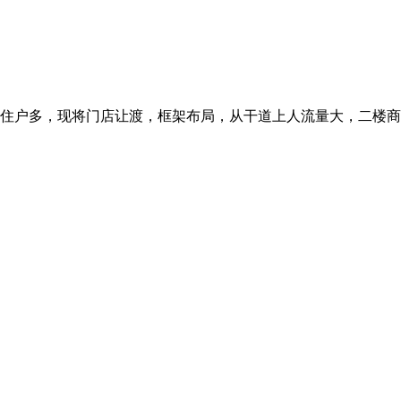
住户多，现将门店让渡，框架布局，从干道上人流量大，二楼商