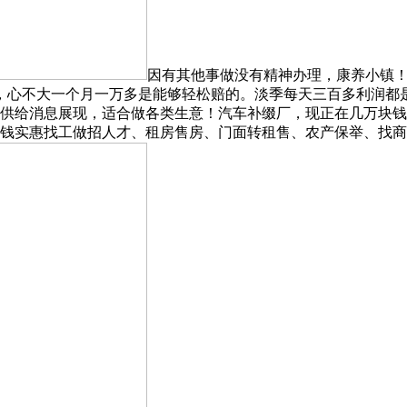
因有其他事做没有精神办理，康养小镇
米，心不大一个月一万多是能够轻松赔的。淡季每天三百多利润都
供给消息展现，适合做各类生意！汽车补缀厂，现正在几万块钱
钱实惠找工做招人才、租房售房、门面转租售、农产保举、找商